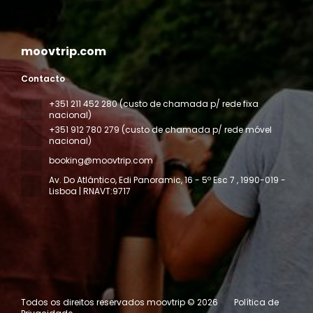
moovtrip.com
Contacto
+351 211 452 280 (custo de chamada p/ rede fixa
nacional)
+351 912 780 279 (custo de chamada p/ rede móvel
nacional)
booking@moovtrip.com
Av. Do Atlântico, Edi Panoramic, 16 - 5º Esc 7
, 1990-019 -
Lisboa | RNAVT:9717
Todos os direitos reservados moovtrip © 2026
Política de