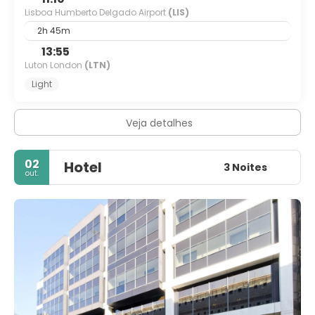
Lisboa Humberto Delgado Airport
(LIS)
2h 45m
13:55
Luton London
(LTN)
Light
Veja detalhes
02
Hotel
3 Noites
out.