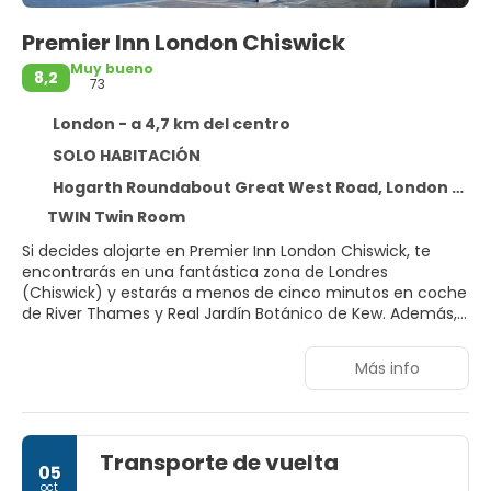
Premier Inn London Chiswick
Muy bueno
8,2
73
London - a 4,7 km del centro
SOLO HABITACIÓN
Hogarth Roundabout Great West Road, London W4 2TH
TWIN Twin Room
Si decides alojarte en Premier Inn London Chiswick, te
encontrarás en una fantástica zona de Londres
(Chiswick) y estarás a menos de cinco minutos en coche
de River Thames y Real Jardín Botánico de Kew. Además,
este hotel se encuentra a 4,1 km de Kensington High
Street y a 6,5 km de Royal Albert Hall.
Más info
Este hotel para no fumadores se construyó en 2017.
Te sentirás como en tu propia casa en cualquiera de las
Transporte de vuelta
167 habitaciones.
05
oct