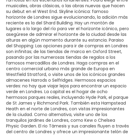
famosas en los escenarios londinenses. Podrá elegir entre
musicales, obras clásicas, o las obras nuevas que hacen
su debut en el West End. Skyline icónica: famoso
horizonte de Londres sigue evolucionando, la adición más
reciente es la del Shard Building. Hay un montón de
lugares a lo largo del río para ver el horizonte icónico, pero
asegúrese de admirar el horizonte de la ciudad desde las
alturas en algún momento durante su estancia. Paraiso
del Shopping: Las opciones para ir de compras en Londres
son infinitas; de las tiendas de marca en Oxford Street,
pasando por las numerosas tiendas de regalos a los
famosos mercadillos de Londres. Haga compras en el
centro comercial urbano más grande de Europa en
Westfield Stratford, o visite unos de los icónicos grandes
almacenes Harrods o Selfridges. Hermosos espacios
verdes: no hay que viajar lejos para encontrar un espacio
verde en Londres. La capital es el hogar de ocho
hermosos parques reales, incluyendo Hyde Park, el parque
de St James y Richmond Park. También esta Hampstead
Heath en el norte de Londres, con vistas impresionantes
de la ciudad. Como alternativa, visite uno de los
tranquilos jardines de Londres, como Kew o Chelsea
Physic Garden. El rio Támesis y sus canales fluyen a través
del centro de Londres y ofrece un impresionante telón de