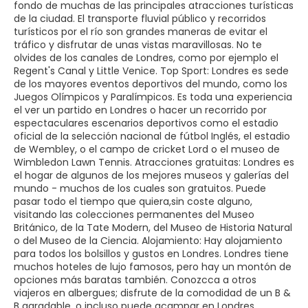
fondo de muchas de las principales atracciones turísticas
de la ciudad. El transporte fluvial público y recorridos
turísticos por el río son grandes maneras de evitar el
tráfico y disfrutar de unas vistas maravillosas. No te
olvides de los canales de Londres, como por ejemplo el
Regent's Canal y Little Venice. Top Sport: Londres es sede
de los mayores eventos deportivos del mundo, como los
Juegos Olímpicos y Paralímpicos. Es toda una experiencia
el ver un partido en Londres o hacer un recorrido por
espectaculares escenarios deportivos como el estadio
oficial de la selección nacional de fútbol Inglés, el estadio
de Wembley, o el campo de cricket Lord o el museo de
Wimbledon Lawn Tennis. Atracciones gratuitas: Londres es
el hogar de algunos de los mejores museos y galerías del
mundo - muchos de los cuales son gratuitos. Puede
pasar todo el tiempo que quiera,sin coste alguno,
visitando las colecciones permanentes del Museo
Británico, de la Tate Modern, del Museo de Historia Natural
o del Museo de la Ciencia. Alojamiento: Hay alojamiento
para todos los bolsillos y gustos en Londres. Londres tiene
muchos hoteles de lujo famosos, pero hay un montón de
opciones más baratas también. Conozcca a otros
viajeros en albergues; disfrute de la comodidad de un B &
B agradable, o incluso puede acampar en Londres.