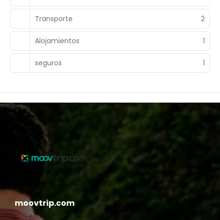
Transporte
2
Alojamientos
1
seguros
1
moovtrip.com