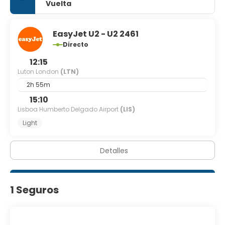
Vuelta
Se ofrece un desayuno bufé de pago.
Tendrás check-out exprés, un servicio de recepción las
24 horas y consigna de equipaje a tu disposición. Hay un
EasyJet U2 - U2 2461
aparcamiento sin asistencia (de pago) disponible.
Directo
12:15
Luton London
(LTN)
2h 55m
15:10
Lisboa Humberto Delgado Airport
(LIS)
Light
Detalles
1 Seguros