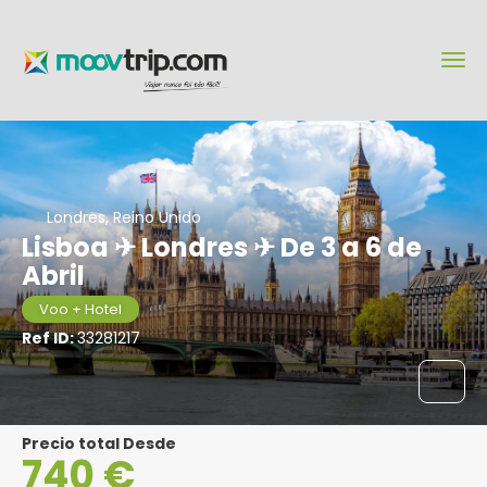
Londres, Reino Unido
Lisboa ✈ Londres ✈ De 3 a 6 de
Abril
Voo + Hotel
Ref ID:
33281217
Precio total Desde
740 €