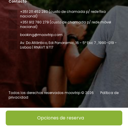
Contacto
+351 211 452 280 (custo de chamada p/ rede fixa
nacional)
+351 912 780 279 (custo de chamada p/ rede móvel
nacional)
booking@moovtrip.com
Av. Do Atlântico, Edi Panoramic, 16 - 5º Esc 7
, 1990-019 -
Lisboa | RNAVT:9717
Todos los derechos reservados moovtrip © 2026
Política de
privacidad
Opciones de reserva