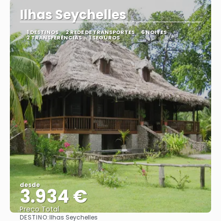
Ilhas Seychelles
1 DESTINOS
2 REDE DE TRANSPORTES
6 NOITES
2 TRANSFERÊNCIAS
1 SEGUROS
desde
3.934 €
Preço Total
DESTINO:
Ilhas Seychelles