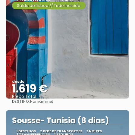
2 TRANSFERÊNCIAS
1 SEGUROS
Saída de Lisboa // Tudo Incluído
desde
1.619 €
Preço Total
DESTINO:
Hamammet
Vejo
Sousse- Tunisia (8 dias)
1 DESTINOS
2 REDE DE TRANSPORTES
7 NOITES
2 TRANSFERÊNCIAS
1 SEGUROS