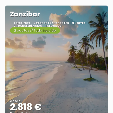
Vejo
Zanzibar
1 DESTINOS
2 REDE DE TRANSPORTES
9 NOITES
2 TRANSFERÊNCIAS
1 SEGUROS
2 adultos // Tudo Incluído
desde
2.818 €