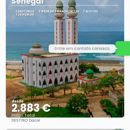
Senegal
1 DESTINOS
2 REDE DE TRANSPORTES
7 NOITES
1 SEGUROS
Entre em contato conosco
desde
2.883 €
Preço Total
DESTINO:
Dacar
Vejo