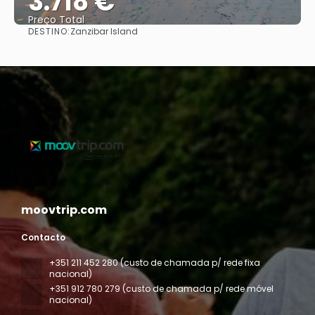
3.718 €
Preço Total
DESTINO:
Zanzibar Island
Vejo
moovtrip.com
Contacto
+351 211 452 280 (custo de chamada p/ rede fixa
nacional)
+351 912 780 279 (custo de chamada p/ rede móvel
nacional)