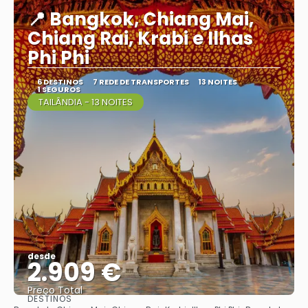
📍 Bangkok, Chiang Mai,
Chiang Rai, Krabi e Ilhas
Phi Phi
6 DESTINOS
7 REDE DE TRANSPORTES
13 NOITES
1 SEGUROS
TAILÂNDIA - 13 NOITES
desde
2.909 €
Preço Total
DESTINOS