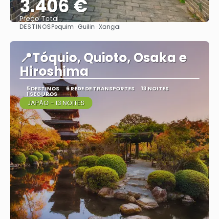
3.406 €
Preço Total
DESTINOS
Pequim · Guilin · Xangai
Vejo
📍Tóquio, Quioto, Osaka e
Hiroshima
5 DESTINOS
6 REDE DE TRANSPORTES
13 NOITES
1 SEGUROS
JAPÃO - 13 NOITES