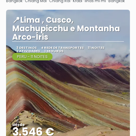
Vejo
Bangkok · Chiang Mai · Chiang Rai · Krabi · Ilhas Phi Phi · Bangkok
📍Lima , Cusco,
Machupicchu e Montanha
Arco-Íris
3 DESTINOS
4 REDE DE TRANSPORTES
11 NOITES
2 ATIVIDADES
1 SEGUROS
PERU - 11 NOITES
desde
3.546 €