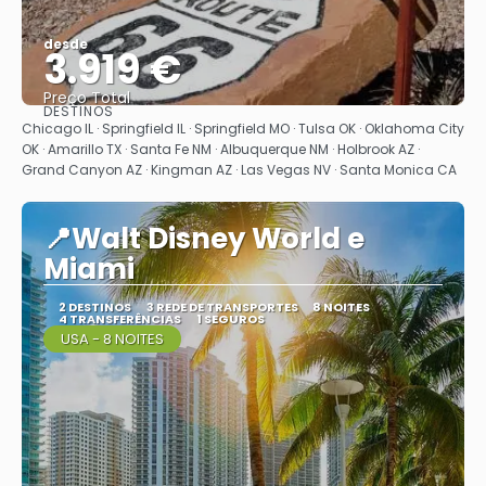
desde
3.919 €
Preço Total
DESTINOS
Vejo
Chicago IL · Springfield IL · Springfield MO · Tulsa OK · Oklahoma City
OK · Amarillo TX · Santa Fe NM · Albuquerque NM · Holbrook AZ ·
Grand Canyon AZ · Kingman AZ · Las Vegas NV · Santa Monica CA
📍Walt Disney World e
Miami
2 DESTINOS
3 REDE DE TRANSPORTES
8 NOITES
4 TRANSFERÊNCIAS
1 SEGUROS
USA - 8 NOITES