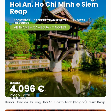
Hoi An, Ho Chi Minh e Siem
Reap
5 DESTINOS
6 REDE DE TRANSPORTES
11 NOITES
1 SEGUROS
VIETNAME + CAMBOJA - 11 NOITES
desde
4.096 €
Preço Total
DESTINOS
Vejo
Hanói · Baía de Ha Long · Hoi An · Ho Chi Minh (Saigon) · Siem Reap