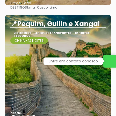
Preço Total
DESTINOS
Lima · Cusco · Lima
Vejo
📍Pequim, Guilin e Xangai
3 DESTINOS
4 REDE DE TRANSPORTES
12 NOITES
1 SEGUROS
CHINA - 12 NOITES
Entre em contato conosco
desde