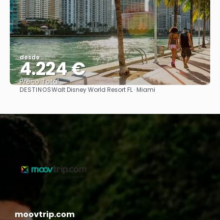
desde
4.224 €
Preço Total
DESTINOS
Walt Disney World Resort FL · Miami
Vejo
moovtrip.com