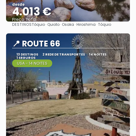
desde
4.013 €
Preço Total
DESTINOS
Tóquio · Quioto · Osaka · Hiroshima · Tóquio
Vejo
📍 ROUTE 66
13 DESTINOS
2 REDE DE TRANSPORTES
14 NOITES
1 SEGUROS
USA - 14 NOITES