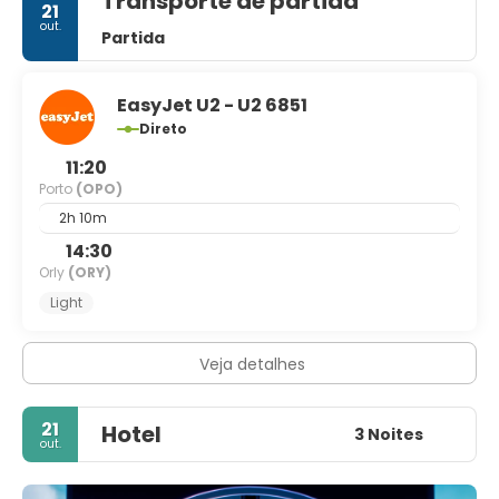
Transporte de partida
21
out.
Partida
EasyJet U2 - U2 6851
Direto
11:20
Porto
(OPO)
2h 10m
14:30
Orly
(ORY)
Light
Veja detalhes
21
Hotel
3 Noites
out.