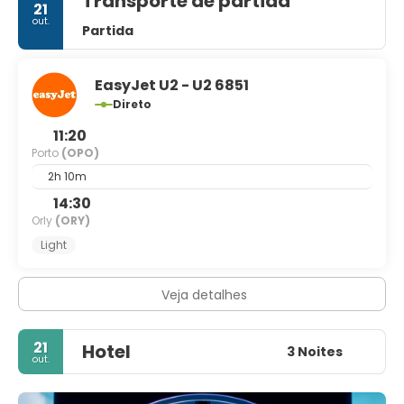
Transporte de partida
21
out.
Partida
EasyJet U2 - U2 6851
Direto
11:20
Porto
(OPO)
2h 10m
14:30
Orly
(ORY)
Light
Veja detalhes
21
Hotel
3 Noites
out.