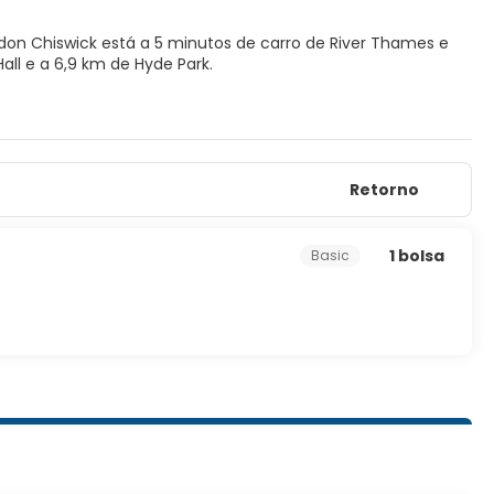
don Chiswick está a 5 minutos de carro de River Thames e
 Royal Albert Hall e a 6,9 km de Hyde Park.
Retorno
pção 24 horas e armazenamento para bagagem.
ocal.
1 bolsa
Basic