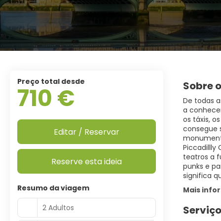
Preço total desde
Sobre o
710 €
De todas a
a conhecer
os táxis, 
consegue s
Editar / Reservar
monumentos
Piccadilll
teatros a 
Reserve esta ideia
punks e pa
Resumo da viagem
Mais inf
2 Adultos
Serviço