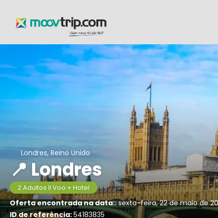
Londres, Reino Unido
📍 Londres
2 Adultos II Voo + Hotel
Oferta encontrada na data::
sexta-feira, 22 de maio de 
ID de referência:
54183835