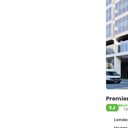
Premie
Mui
8,2
73
London