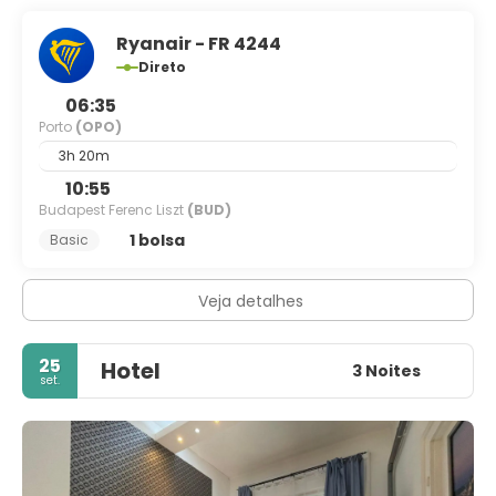
Ryanair - FR 4244
Direto
06:35
Porto
(OPO)
3h 20m
10:55
Budapest Ferenc Liszt
(BUD)
1 bolsa
Basic
Veja detalhes
25
Hotel
3 Noites
set.