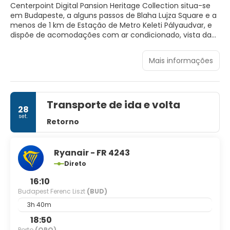
Centerpoint Digital Pansion Heritage Collection situa-se
em Budapeste, a alguns passos de Blaha Lujza Square e a
menos de 1 km de Estação de Metro Keleti Pályaudvar, e
dispõe de acomodações com ar condicionado, vista da
cidade e acesso Wi-Fi gratuito. A acomodação está
equipada com televisão de ecrã plano e uma casa de
Mais informações
banho privativa com bidé, chuveiro e produtos de higiene
pessoal gratuitos, além disso a kitchenette tem um
frigorífico, um micro-ondas e um minibar. Centerpoint
Digital Pansion Heritage Collection tem vários pontos de
Transporte de ida e volta
interesse populares nas suas proximidades, incluindo
28
Casa do Terror, Grande Sinagoga de Budapeste e Ópera
set.
Retorno
Estatal. O Aeroporto Internacional de Budapeste - Ferenc
Liszt fica a 13 km da propriedade.
Ryanair - FR 4243
Direto
16:10
Budapest Ferenc Liszt
(BUD)
3h 40m
18:50
Porto
(OPO)