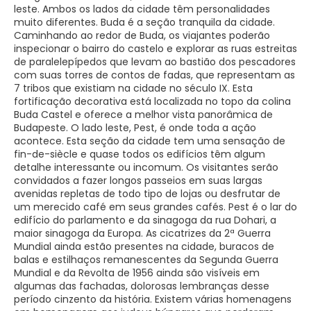
leste. Ambos os lados da cidade têm personalidades
muito diferentes. Buda é a seção tranquila da cidade.
Caminhando ao redor de Buda, os viajantes poderão
inspecionar o bairro do castelo e explorar as ruas estreitas
de paralelepípedos que levam ao bastião dos pescadores
com suas torres de contos de fadas, que representam as
7 tribos que existiam na cidade no século IX. Esta
fortificação decorativa está localizada no topo da colina
Buda Castel e oferece a melhor vista panorâmica de
Budapeste. O lado leste, Pest, é onde toda a ação
acontece. Esta seção da cidade tem uma sensação de
fin-de-siècle e quase todos os edifícios têm algum
detalhe interessante ou incomum. Os visitantes serão
convidados a fazer longos passeios em suas largas
avenidas repletas de todo tipo de lojas ou desfrutar de
um merecido café em seus grandes cafés. Pest é o lar do
edifício do parlamento e da sinagoga da rua Dohari, a
maior sinagoga da Europa. As cicatrizes da 2ª Guerra
Mundial ainda estão presentes na cidade, buracos de
balas e estilhaços remanescentes da Segunda Guerra
Mundial e da Revolta de 1956 ainda são visíveis em
algumas das fachadas, dolorosas lembranças desse
período cinzento da história. Existem várias homenagens