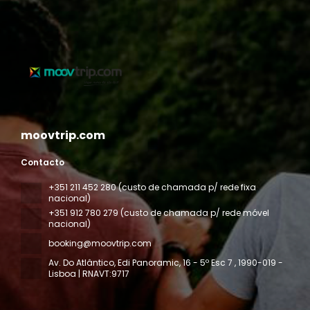
moovtrip.com
Contacto
+351 211 452 280 (custo de chamada p/ rede fixa
nacional)
+351 912 780 279 (custo de chamada p/ rede móvel
nacional)
booking@moovtrip.com
Av. Do Atlântico, Edi Panoramic, 16 - 5º Esc 7
, 1990-019 -
Lisboa | RNAVT:9717