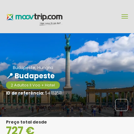
Budapeste, Hungria
📍 Budapeste
2 Adultos II Voo + Hotel
ID de referência:
54183511
Preço total desde
727 €