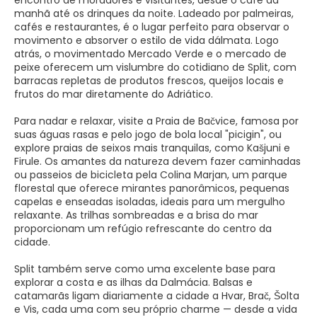
encontro de moradores e visitantes, desde o café da
manhã até os drinques da noite. Ladeado por palmeiras,
cafés e restaurantes, é o lugar perfeito para observar o
movimento e absorver o estilo de vida dálmata. Logo
atrás, o movimentado Mercado Verde e o mercado de
peixe oferecem um vislumbre do cotidiano de Split, com
barracas repletas de produtos frescos, queijos locais e
frutos do mar diretamente do Adriático.
Para nadar e relaxar, visite a Praia de Bačvice, famosa por
suas águas rasas e pelo jogo de bola local "picigin", ou
explore praias de seixos mais tranquilas, como Kašjuni e
Firule. Os amantes da natureza devem fazer caminhadas
ou passeios de bicicleta pela Colina Marjan, um parque
florestal que oferece mirantes panorâmicos, pequenas
capelas e enseadas isoladas, ideais para um mergulho
relaxante. As trilhas sombreadas e a brisa do mar
proporcionam um refúgio refrescante do centro da
cidade.
Split também serve como uma excelente base para
explorar a costa e as ilhas da Dalmácia. Balsas e
catamarãs ligam diariamente a cidade a Hvar, Brač, Šolta
e Vis, cada uma com seu próprio charme — desde a vida