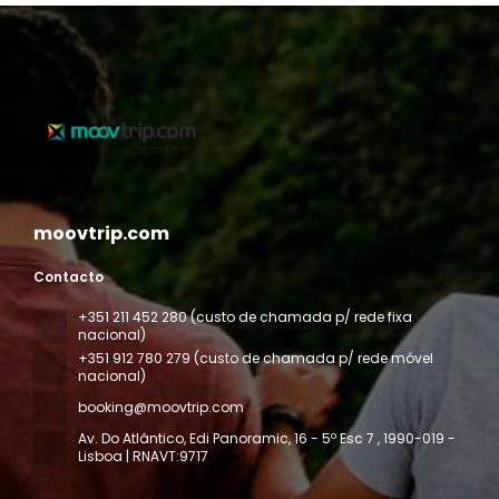
moovtrip.com
Contacto
+351 211 452 280 (custo de chamada p/ rede fixa
nacional)
+351 912 780 279 (custo de chamada p/ rede móvel
nacional)
booking@moovtrip.com
Av. Do Atlântico, Edi Panoramic, 16 - 5º Esc 7
, 1990-019 -
Lisboa | RNAVT:9717