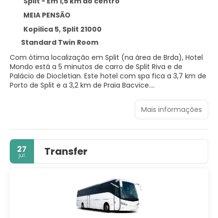
Split - Em 1,5 km do centro
MEIA PENSÃO
Kopilica 5, Split 21000
Standard Twin Room
Com ótima localização em Split (na área de Brda), Hotel
Mondo está a 5 minutos de carro de Split Riva e de
Palácio de Diocletian. Este hotel com spa fica a 3,7 km de
Porto de Split e a 3,2 km de Praia Bacvice.
Presenteie-se com uma visita ao spa, que oferece
Mais informações
massagens. Você pode aproveitar as instalações
recreativas, como uma piscina interna, uma sauna seca
e uma academia. Este hotel oferece Wi-Fi de cortesia,
serviços de concierge e salão de banquetes.
27
Transfer
jul.
Sinta-se em casa em um de nossos 52 quartos com ar-
condicionado, frigobares e TVs LCD. Sua cama de
espuma com sistema de memória apresenta edredons
de pluma e roupas de cama premium. A propriedade
oferece Wi-Fi de cortesia para navegar na web e canais a
cabo para a sua diversão. Banheiros possuem banheiras e
produtos de toalete de cortesia.