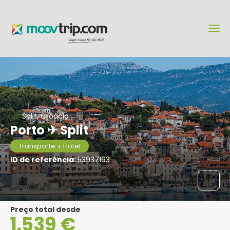
Split, Croácia
Porto ✈ Split
Transporte + Hotel
ID de referência:
53937163
Preço total desde
1.539 €