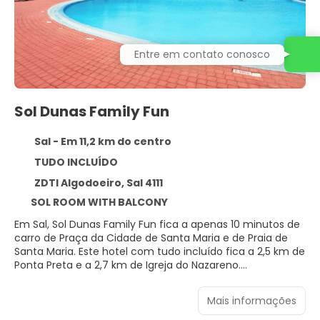
Entre em contato conosco
Sol Dunas Family Fun
Sal - Em 11,2 km do centro
TUDO INCLUÍDO
ZDTI Algodoeiro, Sal 4111
SOL ROOM WITH BALCONY
Em Sal, Sol Dunas Family Fun fica a apenas 10 minutos de
carro de Praça da Cidade de Santa Maria e de Praia de
Santa Maria. Este hotel com tudo incluído fica a 2,5 km de
Ponta Preta e a 2,7 km de Igreja do Nazareno.
Passe o dia se divertindo na praia particular ou desfrute
Mais informações
de outras instalações recreativas, como um parque
aquático de cortesia e uma piscina externa. Este hotel