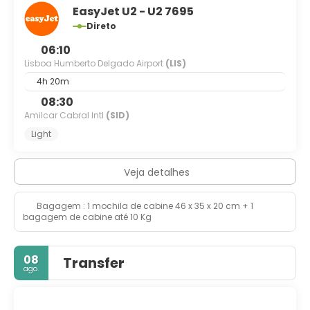
EasyJet U2 - U2 7695
Direto
06:10
Lisboa Humberto Delgado Airport
(LIS)
4h 20m
08:30
Amilcar Cabral Intl
(SID)
Light
Veja detalhes
Bagagem : 1 mochila de cabine 46 x 35 x 20 cm + 1
bagagem de cabine até 10 Kg
08
Transfer
ago.