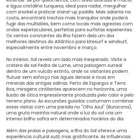
estende-se por quilómetros, com areia dourada e macia
e água cristalina turquesa, ideal para nadar, mergulhar
com snorkel e praticar stand-up paddle. Mais adiante na
costa, encontrará trechos mais tranquilos onde poderá
fugir das multidões, bem como locais mais agrestes com
ondas espetaculares, perfeitas para surfistas experientes.
Os ventos constantes da ilha fazem dela um dos
melhores destinos do Atlântico para kitesurf e windsurf,
especialmente entre novembro e março.
No interior, Sal revela um lado mais inesperado. Visite a
cratera de sal Pedra de Lume, uma paisagem surreal
dentro de um vulcão extinto, onde os visitantes podem
flutuar sem esforço nas águas densas e ricas em
minerais das antigas salinas. Perto de Espargos e Terra
Boa, miragens cintilantes aparecem no horizonte, uma
ilusão de ótica impressionante produzida pelo calor e pelo
terreno plano. As excursões guiadas costumam combinar
essas visitas com uma parada no "Olho Azul" (Buracona),
uma gruta marinha natural onde a luz do sol cria um
intenso brilho safira em determinados horários do dia.
Além das praias e paisagens, a Ilha do Sal oferece uma
experiência cultural sutil, mas gratificante. As influências