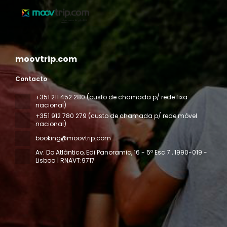
moovtrip.com
Contacto
+351 211 452 280 (custo de chamada p/ rede fixa
nacional)
+351 912 780 279 (custo de chamada p/ rede móvel
nacional)
booking@moovtrip.com
Av. Do Atlântico, Edi Panoramic, 16 - 5º Esc 7
, 1990-019 -
Lisboa | RNAVT:9717