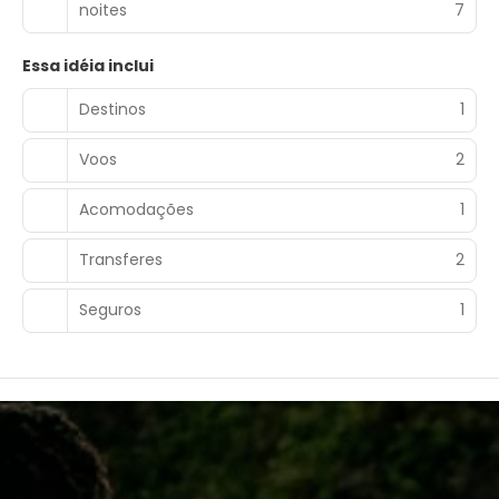
noites
7
Essa idéia inclui
Destinos
1
Voos
2
Acomodações
1
Transferes
2
Seguros
1