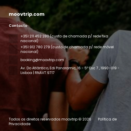
moovtrip.com
Contacto
+351 211 452 280 (custo de chamada p/ rede fixa
nacional)
+351 912 780 279 (custo de chamada p/ rede móvel
nacional)
booking@moovtrip.com
Av. Do Atlântico, Edi Panoramic, 16 - 5º Esc 7
, 1990-019 -
Lisboa | RNAVT:9717
Todos os direitos reservados moovtrip © 2026
Política de
Privacidade