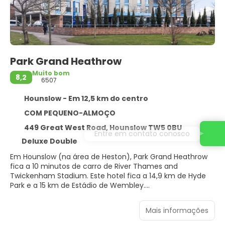
Park Grand Heathrow
Muito bom
8,2
6507
Hounslow - Em 12,5 km do centro
COM PEQUENO-ALMOÇO
449 Great West Road, Hounslow TW5 0BU
Entre em contato conosco
Deluxe Double
Em Hounslow (na área de Heston), Park Grand Heathrow
fica a 10 minutos de carro de River Thames and
Twickenham Stadium. Este hotel fica a 14,9 km de Hyde
Park e a 15 km de Estádio de Wembley.
Aproveite opções de lazer, como uma academia, ou
Mais informações
outras comodidades, como Wi-Fi de cortesia e
assistência com excursões/ingressos.