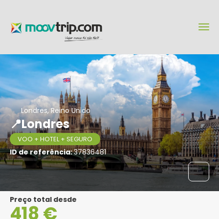
Londres, Reino Unido
📍Londres
VOO + HOTEL + SEGURO
ID de referência:
37836481
Preço total desde
418 €