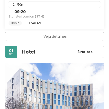
2h 50m
09:20
Stansted London
(STN)
1 bolsa
Basic
Veja detalhes
01
Hotel
3 Noites
fev.