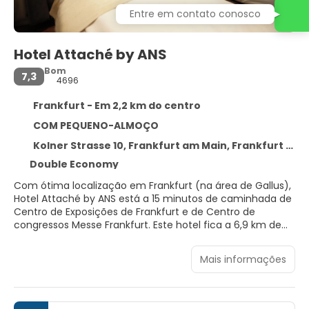
Entre em contato conosco
Hotel Attaché by ANS
Bom
7,3
4696
Frankfurt - Em 2,2 km do centro
COM PEQUENO-ALMOÇO
Kolner Strasse 10, Frankfurt am Main, Frankfurt 60327
Double Economy
Com ótima localização em Frankfurt (na área de Gallus),
Hotel Attaché by ANS está a 15 minutos de caminhada de
Centro de Exposições de Frankfurt e de Centro de
congressos Messe Frankfurt. Este hotel fica a 6,9 km de
Deutsche Bank Park e a 3,2 km de Mercado de Natal de
Frankfurt.
Mais informações
Aproveite comodidades convenientes, como Wi-Fi de
cortesia, TV na área comum e assistência com
excursões/ingressos.