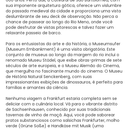
600 anos. Perto dali, a Catedral de São Bartolomeu, com
sua imponente arquitetura gótica, oferece um vislumbre
do passado medieval da cidade e proporciona uma vista
deslumbrante de seu deck de observação. Não perca a
chance de passear ao longo do Rio Meno, onde você
pode desfrutar de vistas pitorescas e talvez fazer um
relaxante passeio de barco.
Para os entusiastas da arte e da história, o Museumsufer
(Museum Embankment) é uma visita obrigatória. Este
conjunto de museus ao longo da margem do rio inclui o
renomado Museu Städel, que exibe obras-primas de sete
séculos de arte europeia, e o Museu Alemão do Cinema,
que mergulha no fascinante mundo do cinema. O Museu
de História Natural Senckenberg, com suas
impressionantes exibições de dinossauros, é perfeito para
famílias e amantes da ciência.
Nenhuma viagem a Frankfurt estaria completa sem se
deliciar com a culinária local. Vá para o vibrante distrito
de Sachsenhausen, conhecido por suas tradicionais
tavernas de vinho de maçã. Aqui, você pode saborear
pratos substanciosos como salsichas Frankfurter, molho
verde (Grüne Soße) e Handkäse mit Musik (uma