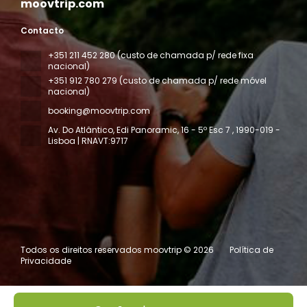
moovtrip.com
Contacto
+351 211 452 280 (custo de chamada p/ rede fixa
nacional)
+351 912 780 279 (custo de chamada p/ rede móvel
nacional)
booking@moovtrip.com
Av. Do Atlântico, Edi Panoramic, 16 - 5º Esc 7
, 1990-019 -
Lisboa | RNAVT:9717
Todos os direitos reservados moovtrip © 2026
Política de
Privacidade