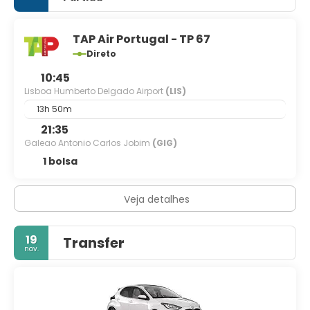
TAP Air Portugal - TP 67
Direto
10:45
Lisboa Humberto Delgado Airport
(LIS)
13h 50m
21:35
Galeao Antonio Carlos Jobim
(GIG)
1 bolsa
Veja detalhes
19
Transfer
nov.