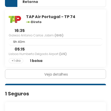
As comodidades presentes incluem um business center,
Retorno
serviço de lavanderia e lavagem a seco e balcão de
recepção 24 horas.
TAP Air Portugal - TP 74
Direto
16:35
Galeao Antonio Carlos Jobim
(GIG)
9h 40m
05:15
Lisboa Humberto Delgado Airport
(LIS)
1 bolsa
+1 dia
Veja detalhes
1 Seguros