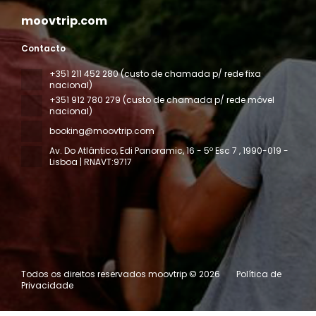
moovtrip.com
Contacto
+351 211 452 280 (custo de chamada p/ rede fixa
nacional)
+351 912 780 279 (custo de chamada p/ rede móvel
nacional)
booking@moovtrip.com
Av. Do Atlântico, Edi Panoramic, 16 - 5º Esc 7
, 1990-019 -
Lisboa | RNAVT:9717
Todos os direitos reservados moovtrip © 2026
Política de
Privacidade