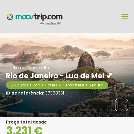
Rio de Janeiro, Brasil
Rio de Janeiro - Lua de Mel 💕
2 Adultos / Voo + Hotel PA + Transfere + Seguro
ID de referência:
37368331
Preço total desde
3.231 €