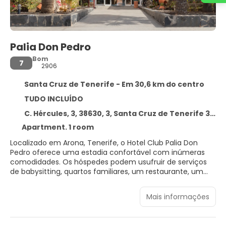
Palia Don Pedro
Bom
7
2906
Santa Cruz de Tenerife - Em 30,6 km do centro
TUDO INCLUÍDO
C. Hércules, 3, 38630, 3, Santa Cruz de Tenerife 38630
Apartment. 1 room
Localizado em Arona, Tenerife, o Hotel Club Palia Don
Pedro oferece uma estadia confortável com inúmeras
comodidades. Os hóspedes podem usufruir de serviços
de babysitting, quartos familiares, um restaurante, um
bar de piscina e aluguer de bicicletas. Os quartos bem
equipados dispõem de comodidades como telefones na
Mais informações
casa de banho, alcatifas, lareiras, espelhos e chinelos. As
instalações de lazer incluem uma piscina exterior, uma
piscina para crianças e um jardim. O Hotel Club Palia Don