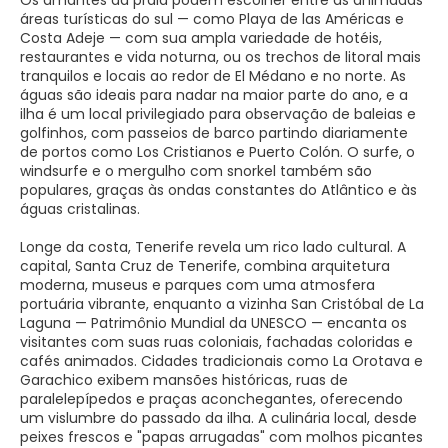
Os amantes da praia podem escolher entre as animadas
áreas turísticas do sul — como Playa de las Américas e
Costa Adeje — com sua ampla variedade de hotéis,
restaurantes e vida noturna, ou os trechos de litoral mais
tranquilos e locais ao redor de El Médano e no norte. As
águas são ideais para nadar na maior parte do ano, e a
ilha é um local privilegiado para observação de baleias e
golfinhos, com passeios de barco partindo diariamente
de portos como Los Cristianos e Puerto Colón. O surfe, o
windsurfe e o mergulho com snorkel também são
populares, graças às ondas constantes do Atlântico e às
águas cristalinas.
Longe da costa, Tenerife revela um rico lado cultural. A
capital, Santa Cruz de Tenerife, combina arquitetura
moderna, museus e parques com uma atmosfera
portuária vibrante, enquanto a vizinha San Cristóbal de La
Laguna — Patrimônio Mundial da UNESCO — encanta os
visitantes com suas ruas coloniais, fachadas coloridas e
cafés animados. Cidades tradicionais como La Orotava e
Garachico exibem mansões históricas, ruas de
paralelepípedos e praças aconchegantes, oferecendo
um vislumbre do passado da ilha. A culinária local, desde
peixes frescos e "papas arrugadas" com molhos picantes