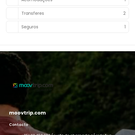
Transferes
2
Seguros
1
moovtrip.com
Contacto