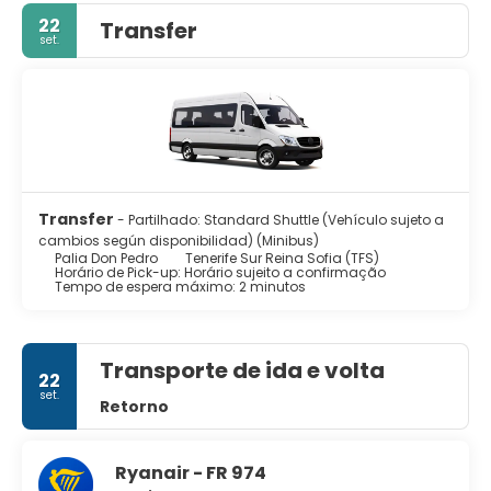
Pedro é uma opção conveniente e confortável para a
22
Transfer
sua visita a Tenerife.
set.
Transfer
- Partilhado: Standard Shuttle (Vehículo sujeto a
cambios según disponibilidad) (Minibus)
Palia Don Pedro
Tenerife Sur Reina Sofia (TFS)
Horário de Pick-up: Horário sujeito a confirmação
Tempo de espera máximo: 2 minutos
Transporte de ida e volta
22
set.
Retorno
Ryanair - FR 974