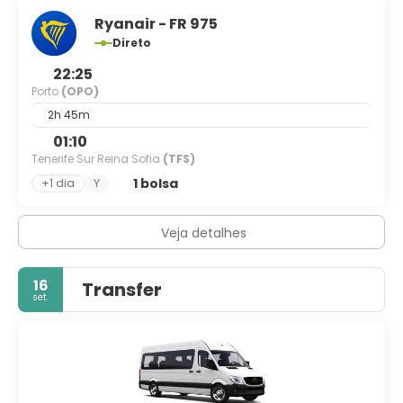
Ryanair - FR 975
Direto
22:25
Porto
(OPO)
2h 45m
01:10
Tenerife Sur Reina Sofia
(TFS)
1 bolsa
+1 dia
Y
Veja detalhes
16
Transfer
set.