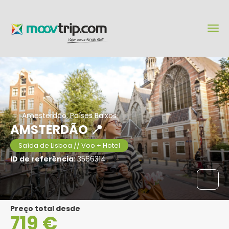
Amesterdão, Países Baixos
AMSTERDÃO 📍
Saída de Lisboa // Voo + Hotel
ID de referência:
3566314
Preço total desde
719 €