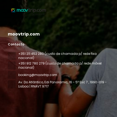
moovtrip.com
Contacto
+351 211 452 280 (custo de chamada p/ rede fixa
nacional)
+351 912 780 279 (custo de chamada p/ rede móvel
nacional)
booking@moovtrip.com
Av. Do Atlântico, Edi Panoramic, 16 - 5º Esc 7
, 1990-019 -
Lisboa | RNAVT:9717