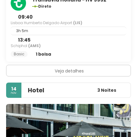
Direto
09:40
Lisboa Humberto Delgado Airport
(LIS)
3h 5m
13:45
Schiphol
(AMS)
1 bolsa
Basic
Veja detalhes
14
Hotel
3 Noites
nov.