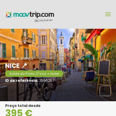
Nice, França
NICE 📍
Saída do Porto // Voo + Hotel
ID de referência:
3566267
Preço total desde
395 €