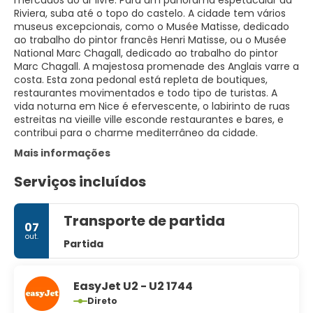
mercados ao ar livre. Para um panorama espetacular da
Riviera, suba até o topo do castelo. A cidade tem vários
museus excepcionais, como o Musée Matisse, dedicado
ao trabalho do pintor francês Henri Matisse, ou o Musée
National Marc Chagall, dedicado ao trabalho do pintor
Marc Chagall. A majestosa promenade des Anglais varre a
costa. Esta zona pedonal está repleta de boutiques,
restaurantes movimentados e todo tipo de turistas. A
vida noturna em Nice é efervescente, o labirinto de ruas
estreitas na vieille ville esconde restaurantes e bares, e
contribui para o charme mediterrâneo da cidade.
Mais informações
Serviços incluídos
Transporte de partida
07
out.
Partida
EasyJet U2 - U2 1744
Direto