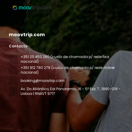
moovtrip.com
Contacto
+351 211 452 280 (custo de chamada p/ rede fixa
nacional)
+351 912 780 279 (custo de chamada p/ rede móvel
nacional)
booking@moovtrip.com
Av. Do Atlântico, Edi Panoramic, 16 - 5º Esc 7
, 1990-019 -
Lisboa | RNAVT:9717