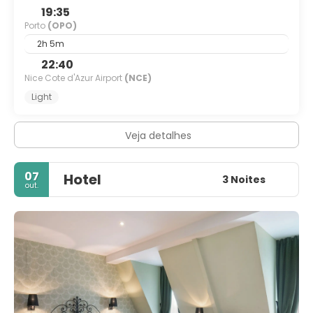
19:35
Porto
(OPO)
2h 5m
22:40
Nice Cote d'Azur Airport
(NCE)
Light
Veja detalhes
07
Hotel
3 Noites
out.