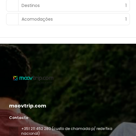
um dos 2 restaurantes neste hotel. Relaxe com uma
Destinos
1
bebida refrescante em um bar ao lado da piscina ou em
um dos 2 bares/lounges.
Acomodações
1
As comodidades presentes incluem balcão de recepção
24 horas, equipe multilíngue e armazenamento para
bagagem. Os hóspedes podem utilizar serviço de traslado
de/para o aeroporto mediante uma sobretaxa e
estacionamento grátis sem manobrista está disponível
no local.
moovtrip.com
Contacto
+351 211 452 280 (custo de chamada p/ rede fixa
nacional)