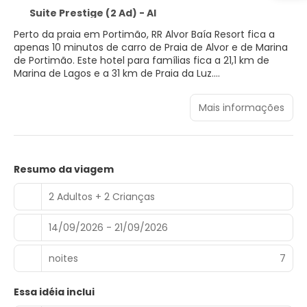
Suite Prestige (2 Ad) - AI
Perto da praia em Portimão, RR Alvor Baía Resort fica a
apenas 10 minutos de carro de Praia de Alvor e de Marina
de Portimão. Este hotel para famílias fica a 21,1 km de
Marina de Lagos e a 31 km de Praia da Luz.
Presenteie-se com uma visita ao spa, que oferece
Mais informações
massagens e tratamentos para o corpo. Se estiver a fim
de recreação, encontrará uma piscina interna, uma
sauna seca e uma academia. Este hotel oferece
comodidades como Wi-Fi de cortesia, sala de jogos e loja
de presentes/banca de jornal. Com o traslado de
Resumo da viagem
cortesia, fica fácil ir para a praia.
2 Adultos + 2 Crianças
Sinta-se em casa em um de nossos 402 quartos com ar-
condicionado, geladeiras e TVs LCD. Os quartos possuem
14/09/2026 - 21/09/2026
varandas mobiliadas particulares. A propriedade oferece
Wi-Fi de cortesia para navegar na web e canais a cabo
para a sua diversão. Banheiro privativo com banheiras
noites
7
apresenta produtos de toalete de cortesia e bidês.
Essa idéia inclui
Experimente pratos da culinária internacional no Green,