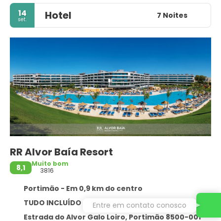
14
Hotel
7 Noites
set.
RR Alvor Baía Resort
Muito bom
8,1
3816
Portimão - Em 0,9 km do centro
TUDO INCLUÍDO
Entre em contato conosco
Estrada do Alvor Galo Loiro, Portimão 8500-001