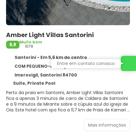
Amber Light Villas Santorini
Muito bom
8,8
1079
Santorini - Em 5,6 km do centro
Entre em contato conosco
COM PEQUENO-ALMOÇO
Imerovigli, Santorini 84700
Suite, Private Pool
Perto da praia em Santorini, Amber Light Villas Santorini
fica a apenas 3 minutos de carro de Caldera de Santorini
e a 9 minutos de Mirante sobre a cúpula azul da igreja de
Oia. Este hotel com spa fica a 11,7 km de Praia de Kamari e
a 13,4 km de Porto de Athinios.
Mais informações
Relaxe no spa de serviço completo, onde você pode
desfrutar de massagens, tratamentos para o corpo e