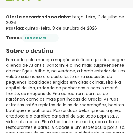
Oferta encontrada na data::
terça-feira, 7 de julho de
2026
Partida:
quinta-feira, 8 de outubro de 2026
Temas
Lua de Mel
Sobre o destino
Formada pela maciça erupção vulcânica que deu origem
à lenda de Atlantis, Santorini é a ilha mais surpreendente
do mar Egeu. A ilha é, na verdade, a borda exterior de um
vulcão submerso e a costa leste uma sucessão de
pequenas localidades erigidas em altas colinas. Fira é a
capital da ilha, rodeada de penhascos e com o mar à
frente, as imagens de Fira concorrem com as do
Parténon como as mais partilhadas da Grécia. As ruas
estreitas estão repletas de lojas de recordações, bonitas
boutiques e joalharias. Possui duas belas igrejas: a igreja
ortodoxa e a católica catedral de São João Baptista. A
vida noturna em Fira é bastante animada, com ótimos
restaurantes e bares. A cidade é um espetáculo por si só,