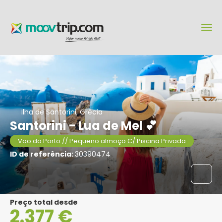
Ilha de Santorini, Grécia
Santorini - Lua de Mel 💕
Voo do Porto // Pequeno almoço C/ Piscina Privada
ID de referência:
30390474
Preço total desde
2.377 €