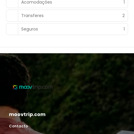
Acomodações
1
Transferes
2
Seguros
1
moovtrip.com
Contacto