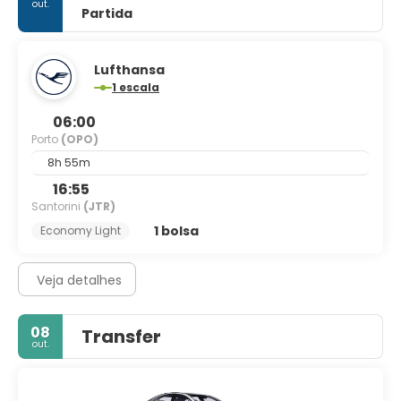
out.
Partida
Lufthansa
1 escala
06:00
Porto
(OPO)
8h 55m
16:55
Santorini
(JTR)
1 bolsa
Economy Light
Veja detalhes
08
Transfer
out.