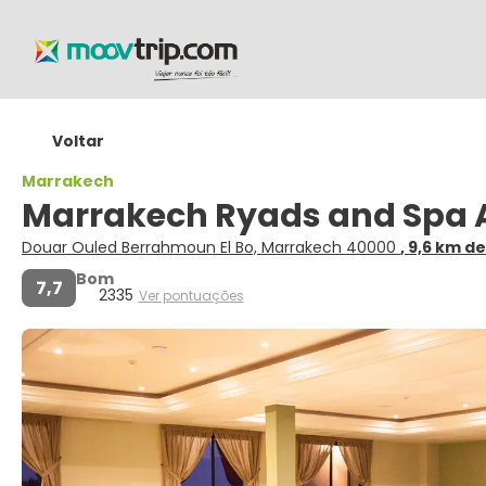
Voltar
Marrakech
Marrakech Ryads and Spa Al
Douar Ouled Berrahmoun El Bo, Marrakech 40000
, 9,6 km d
Bom
7,7
2335
Ver pontuações