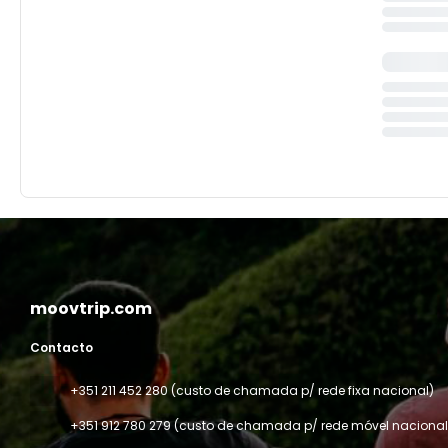
moovtrip.com
Contacto
+351 211 452 280 (custo de chamada p/ rede fixa nacional)
+351 912 780 279 (custo de chamada p/ rede móvel nacional